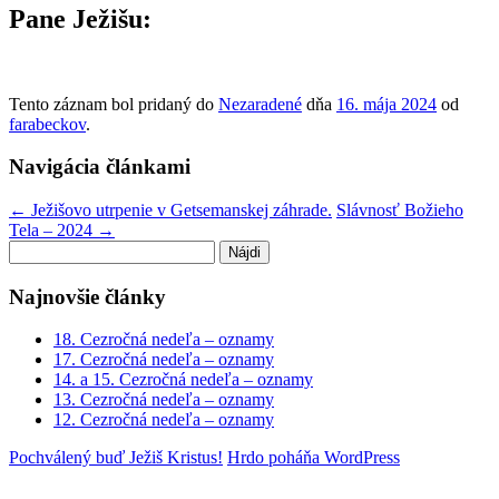
Pane Ježišu:
Tento záznam bol pridaný do
Nezaradené
dňa
16. mája 2024
od
farabeckov
.
Navigácia článkami
←
Ježišovo utrpenie v Getsemanskej záhrade.
Slávnosť Božieho
Tela – 2024
→
Hľadať:
Najnovšie články
18. Cezročná nedeľa – oznamy
17. Cezročná nedeľa – oznamy
14. a 15. Cezročná nedeľa – oznamy
13. Cezročná nedeľa – oznamy
12. Cezročná nedeľa – oznamy
Pochválený buď Ježiš Kristus!
Hrdo poháňa WordPress