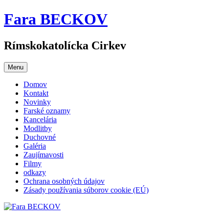
Preskočiť
Fara BECKOV
na
obsah
Rímskokatolícka Cirkev
Menu
Domov
Kontakt
Novinky
Farské oznamy
Kancelária
Modlitby
Duchovné
Galéria
Zaujímavosti
Filmy
odkazy
Ochrana osobných údajov
Zásady používania súborov cookie (EÚ)